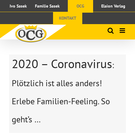
Skip
Ivo Sasek
Familie Sasek
OCG
Elaion Verlag
to
content
KONTAKT
2020 – Coronavirus
:
Plötzlich ist alles anders!
Erlebe Familien-Feeling. So
geht’s …