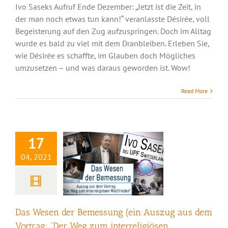
Ivo Saseks Aufruf Ende Dezember: „Jetzt ist die Zeit, in
der man noch etwas tun kann!“ veranlasste Désirée, voll
Begeisterung auf den Zug aufzuspringen. Doch im Alltag
wurde es bald zu viel mit dem Dranbleiben. Erleben Sie,
wie Désirée es schaffte, im Glauben doch Mögliches
Das Wesen der
umzusetzen – und was daraus geworden ist. Wow!
Bemessung (ein
Read More
Auszug aus dem
Vortrag: “Der Weg
zum interreligiösen
17
Weltfrieden”)
04, 2021
Das Wesen der Bemessung (ein Auszug aus dem
Vortrag: “Der Weg zum interreligiösen