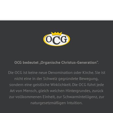
OCG bedeutet „Organische Christus-Generation“.
Die OCG ist keine neue Denomination oder Kirche. Sie ist
nicht eine in der Schweiz gegründete Bewegung,
sondern eine geistliche Wirklichkeit. Die OCG führt jede
Art von Mensch, gleich welchen Hintergrundes, zurück
zur vollkommenen Einheit, zur Schwarmintelligenz, zur
naturgesetzmäßigen Intuition.